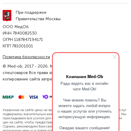
При поддержке
Правительства Москвы
ООО МедОб
ИНН 7840082530
ОГРН 1187847194171
КПП 781001001
Политика безопасности
Условия соглашения
© Med-ob, 2017 - 2026. Магазин инвалидных колясок и
спецтоваров Все права защищены. Полное или частичное
Компания Med-Ob
копирование сайта запрещено.
Рады видеть вас в онлайн-
чате Med-Ob!
Чем можем помочь? Вы
можете задать любой вопрос
Указанные на сайте цены не являются офертой. Цены нашей продукции/услуг
о наших услугах или уточнить
подвержены значительным изменениям в связи с динамикой курса валют. Мы
интересующую информацию.
прикладываем все усилия для своевременной актуализации и обновления
цен на сайте, чтобы предоставить Вам наиболее точную информацию.
Однако, рекомендуем Вам связаться с нами напрямую, чтобы уточнить
Ожидаю вашего сообщения!
актуальные цены и условия приобретения.