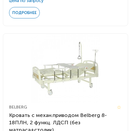
цена по запросу
ПОДРОБНЕЕ
BELBERG
Кровать c механ.приводом Belberg 8-
18ПЛН, 2 функц. ЛДСП (без
матраса+столик)