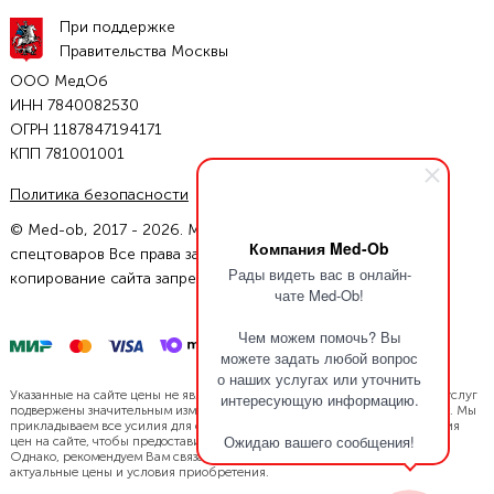
При поддержке
Правительства Москвы
ООО МедОб
ИНН 7840082530
ОГРН 1187847194171
КПП 781001001
Политика безопасности
Условия соглашения
© Med-ob, 2017 - 2026. Магазин инвалидных колясок и
Компания Med-Ob
спецтоваров Все права защищены. Полное или частичное
Рады видеть вас в онлайн-
копирование сайта запрещено.
чате Med-Ob!
Чем можем помочь? Вы
можете задать любой вопрос
о наших услугах или уточнить
Указанные на сайте цены не являются офертой. Цены нашей продукции/услуг
интересующую информацию.
подвержены значительным изменениям в связи с динамикой курса валют. Мы
прикладываем все усилия для своевременной актуализации и обновления
Ожидаю вашего сообщения!
цен на сайте, чтобы предоставить Вам наиболее точную информацию.
Однако, рекомендуем Вам связаться с нами напрямую, чтобы уточнить
актуальные цены и условия приобретения.