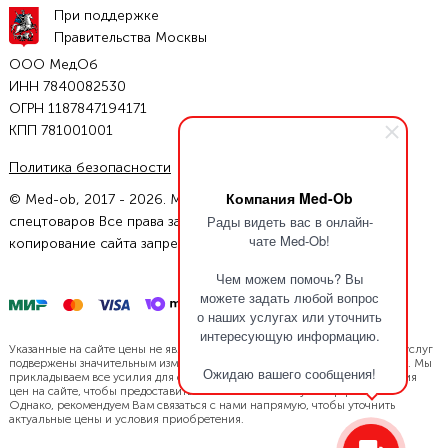
При поддержке
Правительства Москвы
ООО МедОб
ИНН 7840082530
ОГРН 1187847194171
КПП 781001001
Политика безопасности
Условия соглашения
Компания Med-Ob
© Med-ob, 2017 - 2026. Магазин инвалидных колясок и
Рады видеть вас в онлайн-
спецтоваров Все права защищены. Полное или частичное
чате Med-Ob!
копирование сайта запрещено.
Чем можем помочь? Вы
можете задать любой вопрос
о наших услугах или уточнить
интересующую информацию.
Указанные на сайте цены не являются офертой. Цены нашей продукции/услуг
подвержены значительным изменениям в связи с динамикой курса валют. Мы
Ожидаю вашего сообщения!
прикладываем все усилия для своевременной актуализации и обновления
цен на сайте, чтобы предоставить Вам наиболее точную информацию.
Однако, рекомендуем Вам связаться с нами напрямую, чтобы уточнить
актуальные цены и условия приобретения.