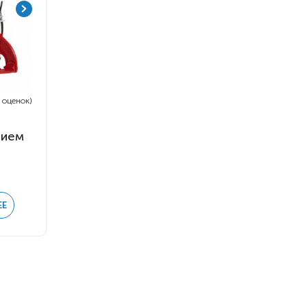
0 оценок)
нием
ЕЕ