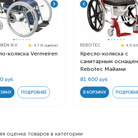
REN N.V.
REBOTEC
4.7 (6 оценок)
4.9 (1
ло-коляска Vermeiren
Кресло-коляска с
санитарным оснаще
Rebotec Майами
00
81 600
руб.
руб.
РЗИНУ
ПОДРОБНЕЕ
В КОРЗИНУ
ПОДРОБН
я оценка товаров в категории