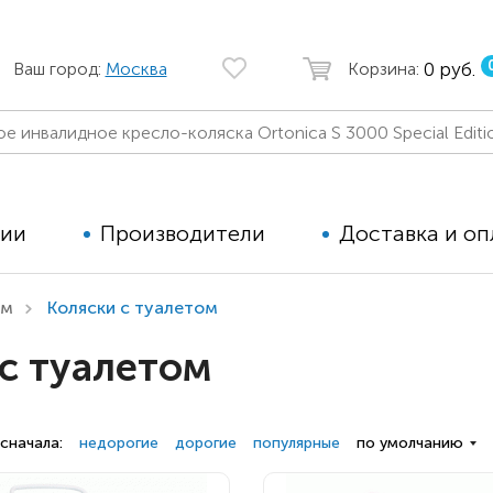
0 руб.
Ваш город:
Москва
Корзина:
ции
Производители
Доставка и оп
ом
Коляски с туалетом
Автомобильные кресла
Аппараты
с туалетом
Коляски для детей с ДЦП
Тренажё
Коляски для детей активного
Дополнит
типа
для дете
сначала:
недорогие
дорогие
популярные
по умолчанию
Детские вертикализаторы