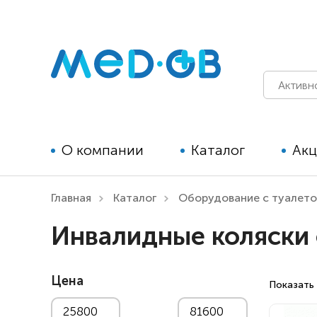
О компании
Каталог
Ак
Главная
Каталог
Оборудование с туалет
Технические средства
Инвалидные коляски 
реабилитации для детей
Технические средства
Цена
реабилитации для взрослых
Показать 