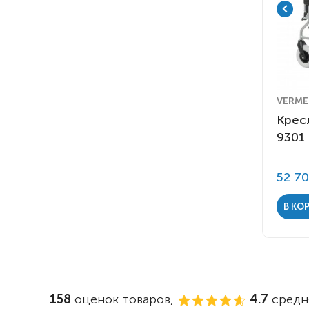
VERMEI
Крес
9301
52 7
В КО
158
оценок товаров,
4.7
средня