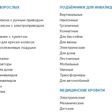
 ВЗРОСЛЫХ
ПОДЪЁМНИКИ ДЛЯ ИНВАЛИ
Вертикальные
ляски с ручным приводом
Наклонные
оляски с электроприводом
Гусеничные
Комнатные
ание с туалетом
Для бассейна
 для кресел-колясок
Для ванны
ролежневые подушки
Электрические
Для дома
талки
Лестничные
заторы
Мобильные
ля дома
Уличные
 инвалидов
Трансформеры
инвалидов
Для автомобилей
ы
МЕДИЦИНСКИЕ КРОВАТИ
пия
Электрические
Механические
Детские