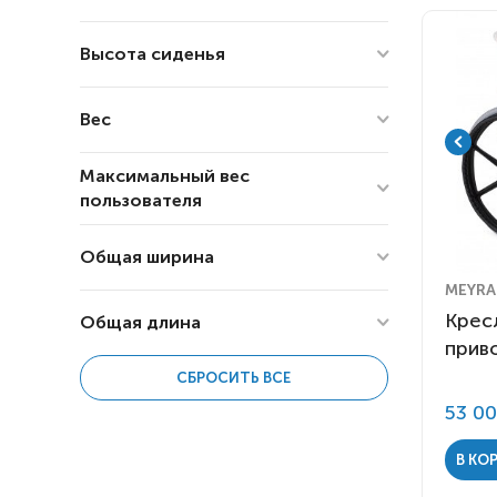
0
58
Высота сиденья
0
95.5
Вес
0
54.5
Максимальный вес
пользователя
10
26.5
Общая ширина
100
130
MEYRA
Крес
Общая длина
39
80
прив
СБРОСИТЬ ВСЕ
0
123
53 0
В КО