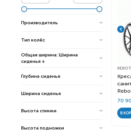
Респираторное оборудование
Подъёмники для инвалидов
Производитель
Тип колёс
Пневматические
1
MET
1
Общая ширина: Ширина
Литые
24
Meyra Ortopedia
1
сиденья +
Ortonica
14
REBOT
Rebotec
2
Крес
Глубина сиденья
0
27.5
Vermeiren N.V.
10
сани
Rebo
Ширина сиденья
35.5
45
70 9
Высота спинки
В КО
0
56
Высота подножки