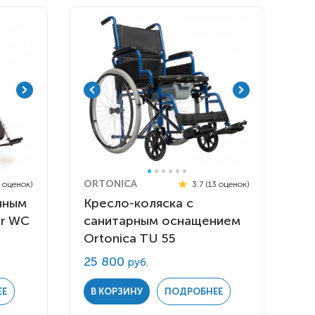
ORTONICA
5 оценок)
3.7 (13 оценок)
чным
Кресло-коляска с
er WC
санитарным оснащением
Ortonica TU 55
25 800
руб.
ЕЕ
В КОРЗИНУ
ПОДРОБНЕЕ