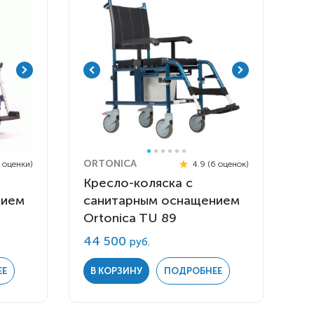
ORTONICA
4 оценки)
4.9 (6 оценок)
Кресло-коляска с
нием
санитарным оснащением
Ortonica TU 89
44 500
руб.
 инвалидов
омобилей
ры
ЕЕ
В КОРЗИНУ
ПОДРОБНЕЕ
апия