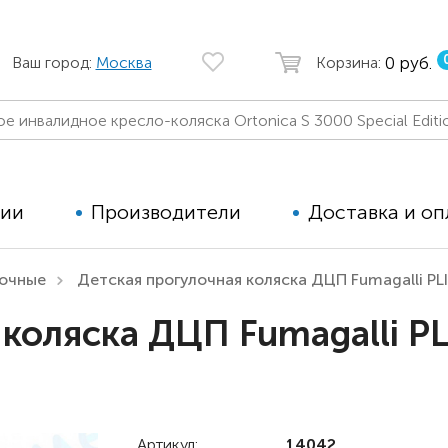
0 руб.
Ваш город:
Москва
Корзина:
ции
Производители
Доставка и оп
лочные
Детская прогулочная коляска ДЦП Fumagalli PLI
Автомобильные кресла
Аппараты
 коляска ДЦП Fumagalli P
Коляски для детей с ДЦП
Тренажё
Коляски для детей активного
Дополнит
типа
для дете
Детские вертикализаторы
Артикул:
14042