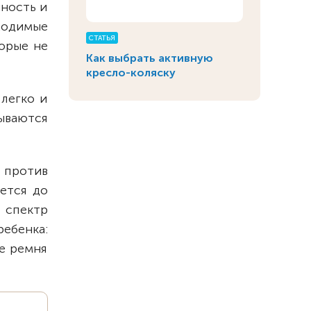
нность и
ходимые
СТАТЬЯ
торые не
Как выбрать активную
кресло-коляску
легко и
ываются
 против
ется до
 спектр
ебенка:
же ремня