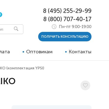
8 (495) 255-29-99
0
8 (800) 707-40-17
Пн-пт 9:00-19:00
ПОЛУЧИТЬ КОНСУЛЬТАЦИЮ
лата
Оптовикам
Контакты
KO (комплектация YPSI)
 и тутора
LIKO
ры
ельные опции к ТСР
й