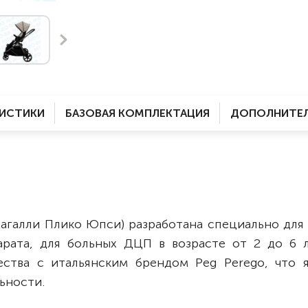
Комнатные
электроприводом
Кислородное оборудование
Для бассейна
Скутеры
Для ванны
Оборудование с туалетом
Электрические
Приставки для кресел-
Для дома
колясок
РИСТИКИ
БАЗОВАЯ КОМПЛЕКТАЦИЯ
ДОПОЛНИТЕЛ
Лестничные
Противопролежневые
подушки
Мобильные
Для пляжа
Уличные
Кресла-каталки
Трансформеры
агалли Плико Юпси) разработана специально для
Вертикализаторы
рата, для больных ДЦП в возрасте от 2 до 6 л
Кровати для дома
ества с итальянским брендом Peg Perego, что я
Ванна для инвалидов
ьности.