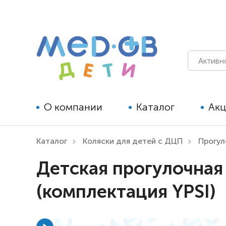
О компании
Каталог
Ак
Каталог
Коляски для детей с ДЦП
Прогу
Технические средства
Детская прогулочная
реабилитации для детей
(комплектация YPSI)
Технические средства
реабилитации для взрослых