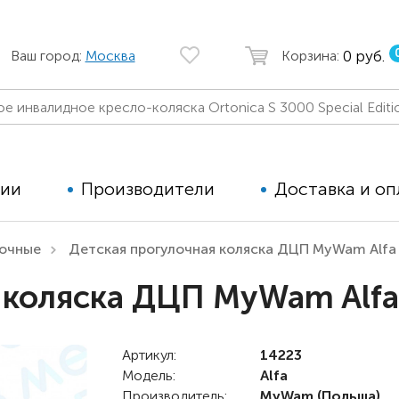
0 руб.
Ваш город:
Москва
Корзина:
ции
Производители
Доставка и оп
лочные
Детская прогулочная коляска ДЦП MyWam Alfa
Автомобильные кресла
Аппараты
 коляска ДЦП MyWam Alfa
Коляски для детей с ДЦП
Тренажё
Коляски для детей активного
Дополнит
типа
Артикул:
14223
для дете
Модель:
Alfa
Детские вертикализаторы
Производитель:
MyWam
(Польша)