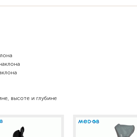
клона
 наклона
наклона
не, высоте и глубине