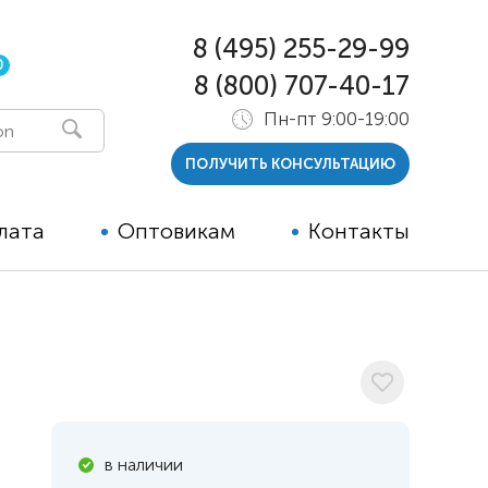
8 (495) 255-29-99
0
8 (800) 707-40-17
Пн-пт 9:00-19:00
ПОЛУЧИТЬ КОНСУЛЬТАЦИЮ
лата
Оптовикам
Контакты
 и тутора
ры
ельные опции к ТСР
й
в наличии