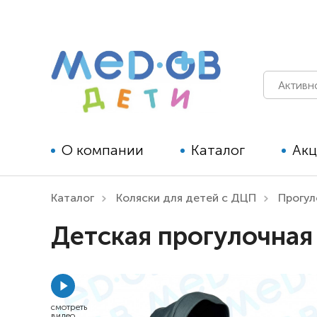
О компании
Каталог
Ак
Каталог
Коляски для детей с ДЦП
Прогу
Технические средства
Детская прогулочная
реабилитации для детей
Технические средства
реабилитации для взрослых
смотреть
видео