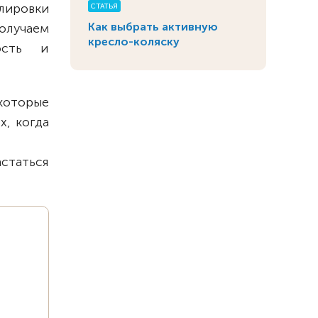
улировки
СТАТЬЯ
Как выбрать активную
олучаем
кресло-коляску
ость и
 которые
, когда
статься