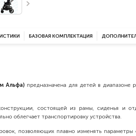
Комнатные
электроприводом
Кислородное оборудование
Для бассейна
Скутеры
Для ванны
Оборудование с туалетом
Электрические
РИСТИКИ
БАЗОВАЯ КОМПЛЕКТАЦИЯ
ДОПОЛНИТЕЛ
Приставки для кресел-
Для дома
колясок
Лестничные
Противопролежневые
подушки
Мобильные
Для пляжа
Уличные
ам Альфа)
предназначена для детей в диапазоне 
Кресла-каталки
Трансформеры
Вертикализаторы
онструкции, состоящей из рамы, сиденья и от
Кровати для дома
ельно облегчает транспортировку устройства.
Ванна для инвалидов
ровок, позволяющих плавно изменять параметры 