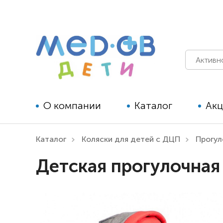
О компании
Каталог
Ак
Каталог
Коляски для детей с ДЦП
Прогу
Технические средства
Детская прогулочная
реабилитации для детей
Технические средства
реабилитации для взрослых