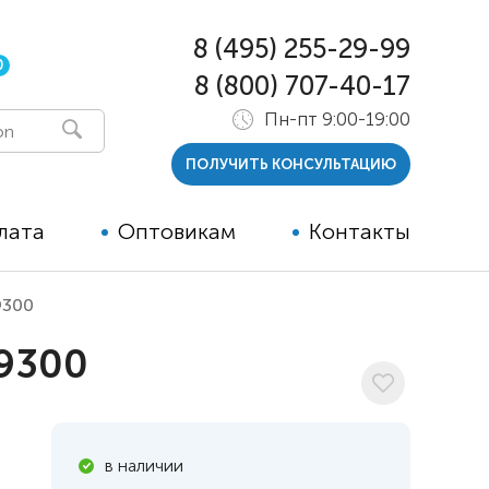
8 (495) 255-29-99
0
8 (800) 707-40-17
Пн-пт 9:00-19:00
ПОЛУЧИТЬ КОНСУЛЬТАЦИЮ
лата
Оптовикам
Контакты
9300
 и тутора
 9300
ры
ельные опции к ТСР
й
в наличии