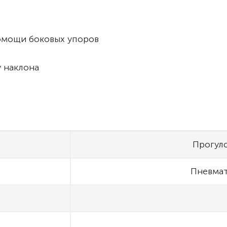
омощи боковых упоров
у наклона
Прогуло
Пневмат