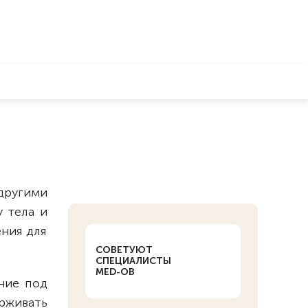
 другими
 тела и
ения для
СОВЕТУЮТ
СПЕЦИАЛИСТЫ
MED-OB
ние под
рживать