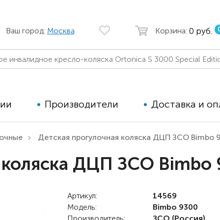
0 руб.
Ваш город:
Москва
Корзина:
ции
Производители
Доставка и оп
лочные
Детская прогулочная коляска ДЦП ЗСО Bimbo 
Автомобильные кресла
Аппараты
 коляска ДЦП ЗСО Bimbo
Коляски для детей с ДЦП
Тренажё
Коляски для детей активного
Дополнит
типа
Артикул:
14569
для дете
Модель:
Bimbo 9300
Детские вертикализаторы
Производитель:
ЗСО
(Россия)