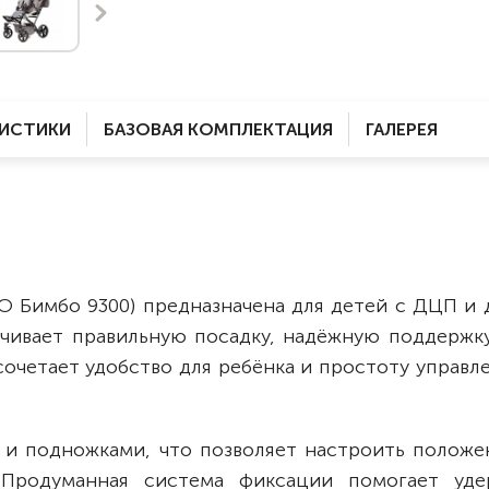
Комнатные
электроприводом
Кислородное оборудование
Для бассейна
Скутеры
Для ванны
Оборудование с туалетом
Электрические
РИСТИКИ
БАЗОВАЯ КОМПЛЕКТАЦИЯ
ГАЛЕРЕЯ
Приставки для кресел-
Для дома
колясок
Лестничные
Противопролежневые
подушки
Мобильные
Для пляжа
Уличные
О Бимбо 9300) предназначена для детей с ДЦП и
Кресла-каталки
Трансформеры
чивает правильную посадку, надёжную поддержку
Вертикализаторы
сочетает удобство для ребёнка и простоту управл
Кровати для дома
Ванна для инвалидов
 и подножками, что позволяет настроить положе
 Продуманная система фиксации помогает уде