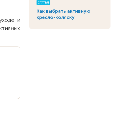
СТАТЬЯ
Как выбрать активную
кресло-коляску
уходе и
ктивных