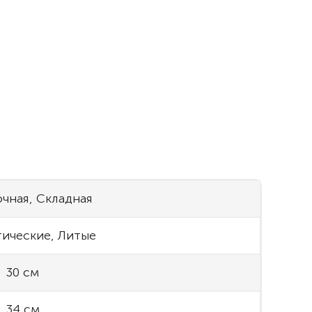
чная, Складная
ические, Литые
30 см
34 см