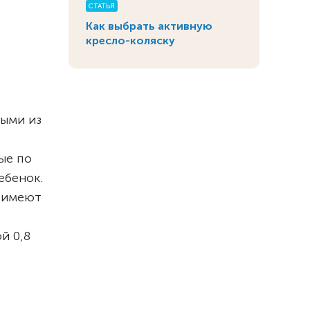
СТАТЬЯ
Как выбрать активную
кресло-коляску
ными из
ые по
ебенок.
х имеют
й 0,8