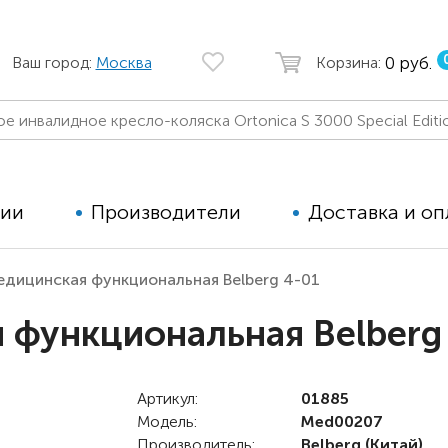
0 руб.
Ваш город:
Москва
Корзина:
ции
Производители
Доставка и оп
едицинская функциональная Belberg 4-01
Автомобильные кресла
Аппараты
 функциональная Belberg
Коляски для детей с ДЦП
Тренажё
Коляски для детей активного
Дополнит
типа
Артикул:
01885
для дете
Модель:
Med00207
Детские вертикализаторы
Производитель:
Belberg
(Китай)