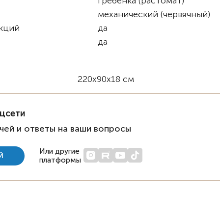
гребёнка (растомат)
механический (червячный)
екций
да
да
220х90х18 см
оцсети
чей и ответы на ваши вопросы
Или другие
Й
платформы