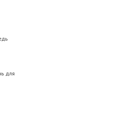
едь
ь для