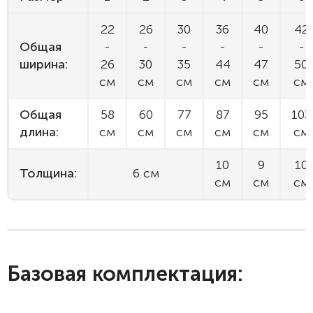
22
26
30
36
40
42
Общая
-
-
-
-
-
-
ширина:
26
30
35
44
47
50
см
см
см
см
см
см
Общая
58
60
77
87
95
103
длина:
см
см
см
см
см
см
10
9
10
Толщина:
6 см
см
см
см
Базовая комплектация: