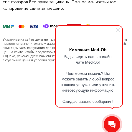
спецтоваров Все права защищены. Полное или частичное
копирование сайта запрещено.
Указанные на сайте цены не являются офертой. Цены нашей продукции/услуг
подвержены значительным изменениям в связи с динамикой курса валют. Мы
прикладываем все усилия для своевременной актуализации и обновления
Компания Med-Ob
цен на сайте, чтобы предоставить Вам наиболее точную информацию.
Рады видеть вас в онлайн-
Однако, рекомендуем Вам связаться с нами напрямую, чтобы уточнить
актуальные цены и условия приобретения.
чате Med-Ob!
Чем можем помочь? Вы
можете задать любой вопрос
о наших услугах или уточнить
интересующую информацию.
Ожидаю вашего сообщения!