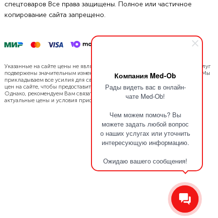
спецтоваров Все права защищены. Полное или частичное
копирование сайта запрещено.
Указанные на сайте цены не являются офертой. Цены нашей продукции/услуг
подвержены значительным изменениям в связи с динамикой курса валют. Мы
Компания Med-Ob
прикладываем все усилия для своевременной актуализации и обновления
Рады видеть вас в онлайн-
цен на сайте, чтобы предоставить Вам наиболее точную информацию.
Однако, рекомендуем Вам связаться с нами напрямую, чтобы уточнить
чате Med-Ob!
актуальные цены и условия приобретения.
Чем можем помочь? Вы
можете задать любой вопрос
о наших услугах или уточнить
интересующую информацию.
Ожидаю вашего сообщения!